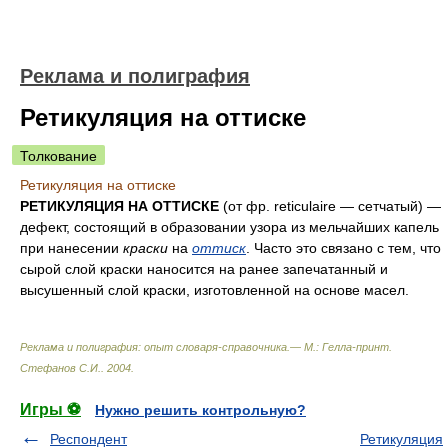
Реклама и полиграфия
Ретикуляция на оттиске
Толкование
Ретикуляция на оттиске
РЕТИКУЛЯЦИЯ НА ОТТИСКЕ
(от фр. reticulaire — сетчатый) —
дефект, состоящий в образовании узора из мельчайших капель
при нанесении
краски
на
оттиск
. Часто это связано с тем, что
сырой слой краски наносится на ранее запечатанный и
высушенный слой краски, изготовленной на основе масел.
Реклама и полиграфия: опыт словаря-справочника.— М.: Гелла-принт
.
Стефанов С.И.
.
2004
.
Игры ⚽
Нужно решить контрольную?
Респондент
Ретикуляция